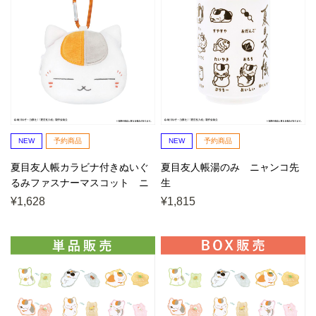
NEW
予約商品
NEW
予約商品
夏目友人帳カラビナ付きぬいぐ
夏目友人帳湯のみ ニャンコ先
るみファスナーマスコット ニ
生
ャンコ先生
¥1,628
¥1,815