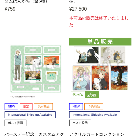
ダムはんかち（全6種）
様」
¥759
¥27,500
本商品の販売は終了いたしまし
た
NEW
限定
予約商品
NEW
予約商品
International Shipping Available
International Shipping Available
ポスト投函
ポスト投函
バースデー記念 カスタムアク
アクリルカードコレクション