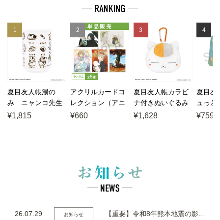
1
2
3
4
夏目友人帳湯の
アクリルカードコ
夏目友人帳カラビ
夏目友
み ニャンコ先生
レクション（アニ
ナ付きぬいぐるみ
ュっと
メ誌）
ファスナーマスコ
はんか
¥1,815
¥660
¥1,628
¥759
ット ニャンコ先
生
26.07.29
【重要】令和8年熊本地震の影響によるお荷物のお届け遅延および一部配送停止について
お知らせ